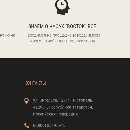
ЗНАЕМ О ЧАСАХ "ВОСТОК" ВСЕ
нтию на
Находимся на площадке завода, имеем
многолетний опыт продажи часов
КОНТАКТЫ
ул. Энгельса,
127,
г. Чистополь,
422981,
Республика Татарстан,
Российская Федерация
8 (800) 201-05-18