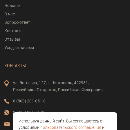
Новости
О нас
Вопрос-ответ
Контакты
Отзывы
Уход за часами
КОНТАКТЫ
ул. Энгельса,
127,
г. Чистополь,
422981,
Республика Татарстан,
Российская Федерация
8 (800) 201-05-18
8 (917) 396-71-33
Используя данный сайт, Вы соглашаетесь с
vostok-clock@mail.ru
условиями
пользовательского соглашения
и