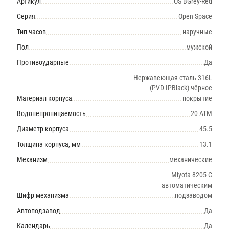
Артикул
OS BGrey-Red
Серия
Open Space
Тип часов
наручные
Пол
мужской
Противоударные
Да
Нержавеющая сталь 316L
(PVD IPBlack) чёрное
Материал корпуса
покрытие
Водонепроницаемость
20 АТМ
Диаметр корпуса
45.5
Толщина корпуса, мм
13.1
Механизм
механические
Miyota 8205 С
автоматическим
Шифр механизма
подзаводом
Автоподзавод
Да
Календарь
Да