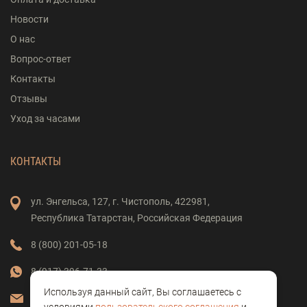
Новости
О нас
Вопрос-ответ
Контакты
Отзывы
Уход за часами
КОНТАКТЫ
ул. Энгельса,
127,
г. Чистополь,
422981,
Республика Татарстан,
Российская Федерация
8 (800) 201-05-18
8 (917) 396-71-33
Используя данный сайт, Вы соглашаетесь с
vostok-clock@mail.ru