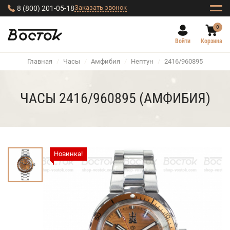
Заказать звонок
8 (800) 201-05-18
0
Войти
Корзина
Главная
/
Часы
/
Амфибия
/
Нептун
/
2416/960895
ЧАСЫ 2416/960895 (АМФИБИЯ)
Новинка!