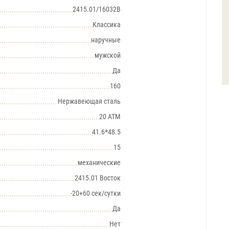
2415.01/16032В
Классика
наручные
мужской
Да
160
Нержавеющая сталь
20 АТМ
41.6*48.5
15
механические
2415.01 Восток
-20+60 сек/сутки
Да
Нет