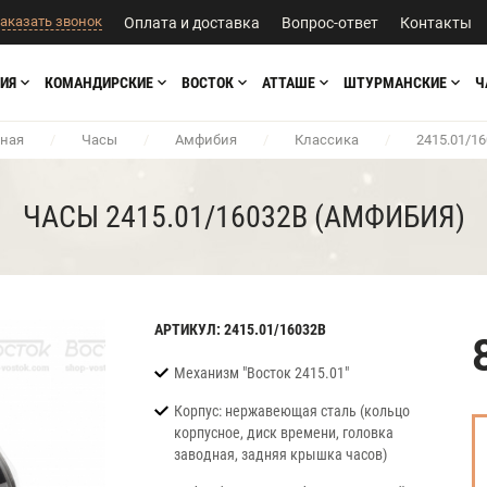
аказать звонок
Оплата и доставка
Вопрос-ответ
Контакты
ИЯ
КОМАНДИРСКИЕ
ВОСТОК
АТТАШЕ
ШТУРМАНСКИЕ
Ч
вная
/
Часы
/
Амфибия
/
Классика
/
2415.01/1
ЧАСЫ 2415.01/16032В (АМФИБИЯ)
АРТИКУЛ: 2415.01/16032В
Механизм "Восток 2415.01"
Корпус: нержавеющая сталь (кольцо
корпусное, диск времени, головка
заводная, задняя крышка часов)