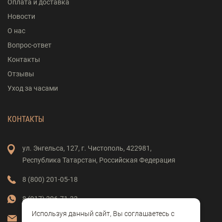
Оплата и доставка
Новости
О нас
Вопрос-ответ
Контакты
Отзывы
Уход за часами
КОНТАКТЫ
ул. Энгельса,
127,
г. Чистополь,
422981,
Республика Татарстан,
Российская Федерация
8 (800) 201-05-18
8 (917) 396-71-33
Используя данный сайт, Вы соглашаетесь с
vostok-clock@mail.ru