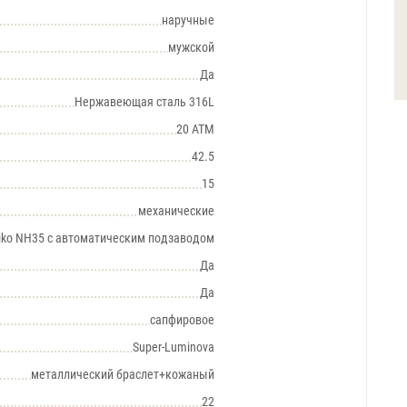
наручные
мужской
Да
Нержавеющая сталь 316L
20 АТМ
42.5
15
механические
iko NH35 с автоматическим подзаводом
Да
Да
сапфировое
Super-Luminova
металлический браслет+кожаный
22