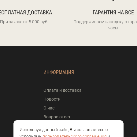
ЕСПЛАТНАЯ ДОСТАВКА
ГАРАНТИЯ НА ВСЕ
При заказе от 5 000 руб
Поддерживаем заводскую гара
часы
ИНФОРМАЦИЯ
Оплата и доставка
Новости
О нас
Вопрос-ответ
Контакты
Используя данный сайт, Вы соглашаетесь с
Отзывы
условиями
пользовательского соглашения
и