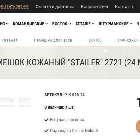
аказать звонок
Оплата и доставка
Вопрос-ответ
Контакты
ИЯ
КОМАНДИРСКИЕ
ВОСТОК
АТТАШЕ
ШТУРМАНСКИЕ
Ч
Главная
/
Ремешки для часов
/
BC-103
/
Р-К-026-24
ЕШОК КОЖАНЫЙ "STAILER" 2721 (24
АРТИКУЛ: Р-К-026-24
В наличии: 4 шт.
Натуральная кожа
Подкладка Classic Nubuck