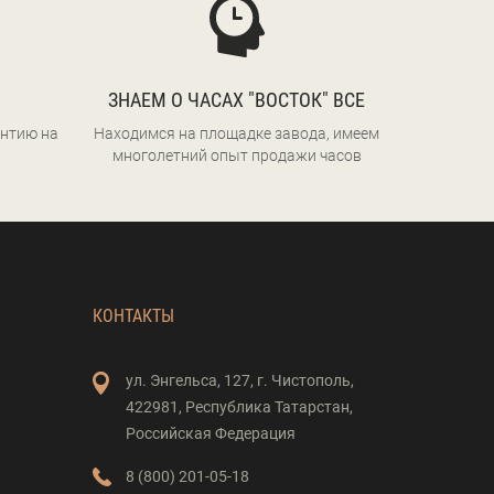
ЗНАЕМ О ЧАСАХ "ВОСТОК" ВСЕ
нтию на
Находимся на площадке завода, имеем
многолетний опыт продажи часов
КОНТАКТЫ
ул. Энгельса,
127,
г. Чистополь,
422981,
Республика Татарстан,
Российская Федерация
8 (800) 201-05-18