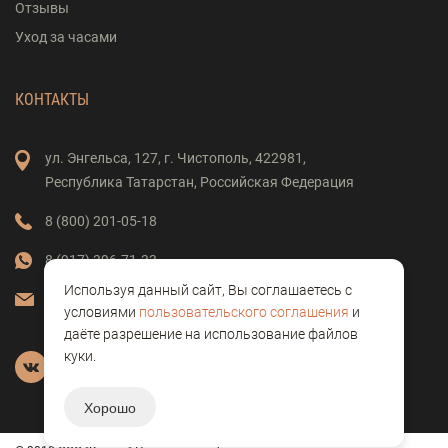
Отзывы
Уход за часами
КОНТАКТЫ
ул. Энгельса,
127,
г. Чистополь,
422981,
Республика Татарстан,
Российская Федерация
8 (800) 201-05-18
8 (917) 396-71-33
Используя данный сайт, Вы соглашаетесь с
vostok-clock@mail.ru
условиями
пользовательского соглашения
и
даёте разрешение на использование файлов
куки.
Хорошо