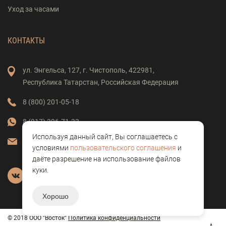
Уход за часами
КОНТАКТЫ
ул. Энгельса,
127,
г. Чистополь,
422981,
Республика Татарстан,
Российская Федерация
8 (800) 201-05-18
8 (917) 396-71-33
Используя данный сайт, Вы соглашаетесь с
vostok-clock@mail.ru
условиями
пользовательского соглашения
и
даёте разрешение на использование файлов
куки.
Хорошо
© 2018 ООО "Восток"
Политика конфиденциальности