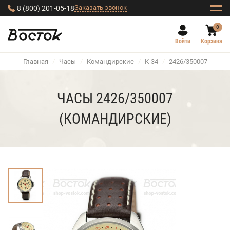
Заказать звонок
8 (800) 201-05-18
0
Войти
Корзина
Главная
/
Часы
/
Командирские
/
К-34
/
2426/350007
ЧАСЫ 2426/350007
(КОМАНДИРСКИЕ)