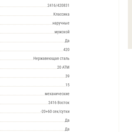
2416/420831
Классика
наручные
мужской
Да
420
Нержавеющая сталь
20 АТМ
39
15
механические
2416 Восток
-20+60 сек/сутки
Да
Да