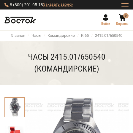
Заказать звонок
8 (800) 201-05-18
0
Войти
Корзина
Главная
/
Часы
/
Командирские
/
К-65
/
2415.01/650540
ЧАСЫ 2415.01/650540
(КОМАНДИРСКИЕ)