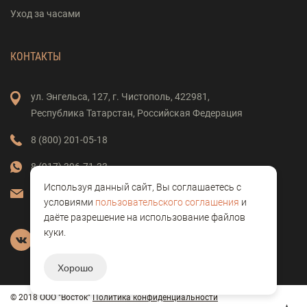
Уход за часами
КОНТАКТЫ
ул. Энгельса,
127,
г. Чистополь,
422981,
Республика Татарстан,
Российская Федерация
8 (800) 201-05-18
8 (917) 396-71-33
Используя данный сайт, Вы соглашаетесь с
vostok-clock@mail.ru
условиями
пользовательского соглашения
и
даёте разрешение на использование файлов
куки.
Хорошо
© 2018 ООО "Восток"
Политика конфиденциальности