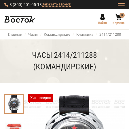
Заказать звонок
8 (800) 201-05-18
0
Войти
Корзина
Главная
/
Часы
/
Командирские
/
Классика
/
2414/211288
ЧАСЫ 2414/211288
(КОМАНДИРСКИЕ)
Хит продаж