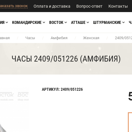
аказать звонок
Оплата и доставка
Вопрос-ответ
Контакты
ИЯ
КОМАНДИРСКИЕ
ВОСТОК
АТТАШЕ
ШТУРМАНСКИЕ
Ч
авная
/
Часы
/
Амфибия
/
Женская
/
2409/051
ЧАСЫ 2409/051226 (АМФИБИЯ)
АРТИКУЛ: 2409/051226