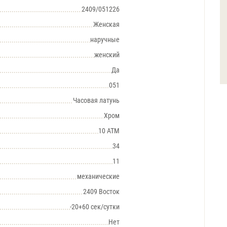
2409/051226
Женская
наручные
женский
Да
051
Часовая латунь
Хром
10 АТМ
34
11
механические
2409 Восток
-20+60 сек/сутки
Нет