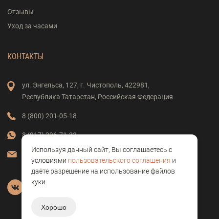
Отзывы
Уход за часами
КОНТАКТЫ
ул. Энгельса,
127,
г. Чистополь,
422981,
Республика Татарстан,
Российская Федерация
8 (800) 201-05-18
8 (917) 396-71-33
Используя данный сайт, Вы соглашаетесь с
vostok-clock@mail.ru
условиями
пользовательского соглашения
и
даёте разрешение на использование файлов
куки.
Хорошо