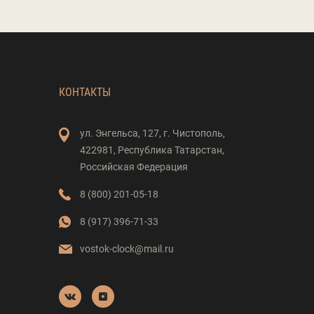
КОНТАКТЫ
ул. Энгельса,
127,
г. Чистополь,
422981,
Республика Татарстан,
Российская Федерация
8 (800) 201-05-18
8 (917) 396-71-33
vostok-clock@mail.ru