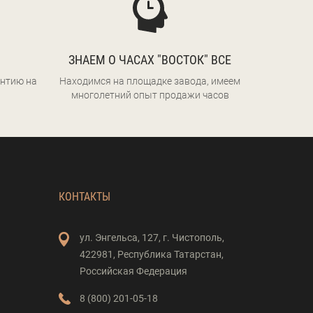
ЗНАЕМ О ЧАСАХ "ВОСТОК" ВСЕ
нтию на
Находимся на площадке завода, имеем
многолетний опыт продажи часов
КОНТАКТЫ
ул. Энгельса,
127,
г. Чистополь,
422981,
Республика Татарстан,
Российская Федерация
8 (800) 201-05-18