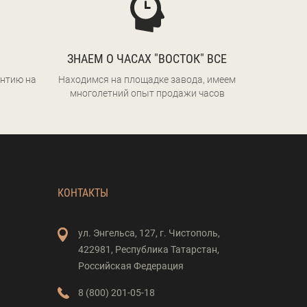
ЗНАЕМ О ЧАСАХ "ВОСТОК" ВСЕ
нтию на
Находимся на площадке завода, имеем
многолетний опыт продажи часов
КОНТАКТЫ
ул. Энгельса,
127,
г. Чистополь,
422981,
Республика Татарстан,
Российская Федерация
8 (800) 201-05-18