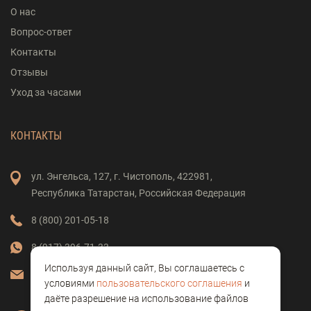
О нас
Вопрос-ответ
Контакты
Отзывы
Уход за часами
КОНТАКТЫ
ул. Энгельса,
127,
г. Чистополь,
422981,
Республика Татарстан,
Российская Федерация
8 (800) 201-05-18
8 (917) 396-71-33
Используя данный сайт, Вы соглашаетесь с
vostok-clock@mail.ru
условиями
пользовательского соглашения
и
даёте разрешение на использование файлов