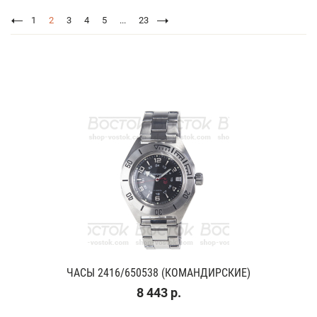
1
2
3
4
5
...
23
ЧАСЫ 2416/650538 (КОМАНДИРСКИЕ)
8 443 р.