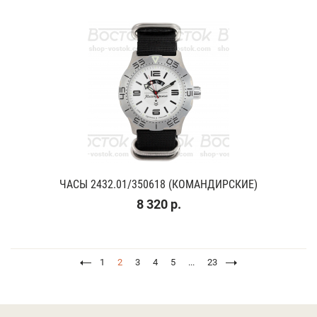
ЧАСЫ 2432.01/350618 (КОМАНДИРСКИЕ)
8 320 р.
1
2
3
4
5
...
23