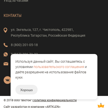
Уход за часами
КОНТАКТЫ
ул. Энгельса,
127,
г. Чистополь,
422981,
Республика Татарстан,
Российская Федерация
8 (800) 201-05-18
8 (917) 396-71-33
Используя данный сайт, Вы соглашаетесь с
vostok-clock@mail.ru
условиями
пользовательского соглашения
и
даёте разрешение на использование файлов
куки.
Хорошо
© 2018 ООО "Восток"
Политика конфиденциальности
Сайт разработан в компании «
ARTKLEN
»