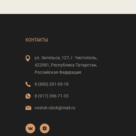
КОНТАКТЫ
ул. Энгельса,
127,
г. Чистополь,
422981,
Республика Татарстан,
Российская Федерация
8 (800) 201-05-18
8 (917) 396-71-33
vostok-clock@mail.ru