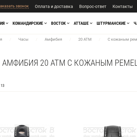
аказать звонок
Оплата и доставка
Вопрос-ответ
Контакты
ИЯ
КОМАНДИРСКИЕ
ВОСТОК
АТТАШЕ
ШТУРМАНСКИЕ
Ч
я
/
Часы
/
Амфибия
/
20 АТМ
/
С кожаным ре
 АМФИБИЯ 20 АТМ С КОЖАНЫМ РЕМ
13