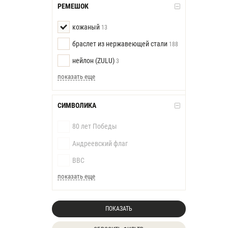
РЕМЕШОК
кожаный
13
браслет из нержавеющей стали
188
нейлон (ZULU)
3
показать еще
СИМВОЛИКА
80 лет Победы
Андреевский флаг
ВВС
показать еще
ПОКАЗАТЬ