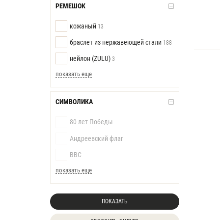
РЕМЕШОК
кожаный
13
браслет из нержавеющей стали
188
нейлон (ZULU)
3
показать еще
СИМВОЛИКА
80 лет Победы
Андреевский флаг
ВВС
показать еще
ПОКАЗАТЬ