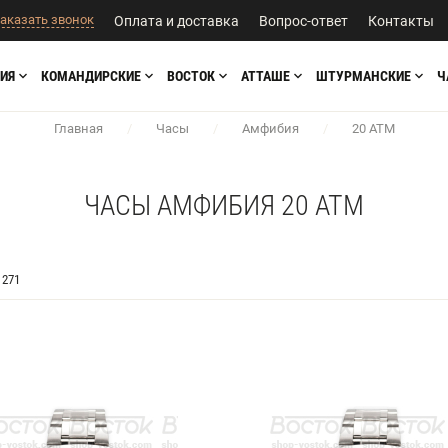
аказать звонок
Оплата и доставка
Вопрос-ответ
Контакты
ИЯ
КОМАНДИРСКИЕ
ВОСТОК
АТТАШЕ
ШТУРМАНСКИЕ
Ч
Главная
/
Часы
/
Амфибия
/
20 АТМ
ЧАСЫ АМФИБИЯ 20 АТМ
271