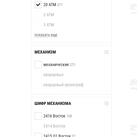
20 АТМ
271
2 АТМ
3 АТМ
показать еще
МЕХАНИЗМ
механические
271
кварцевые
кварцевый хронограф
ШИФР МЕХАНИЗМА
2416 Восток
158
2414 Восток
2415.01 Восток
57