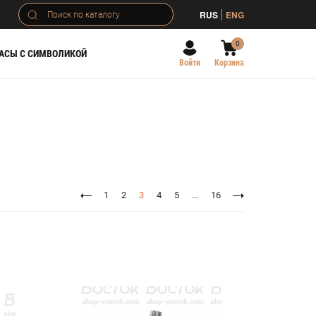
RUS
ENG
0
АСЫ С СИМВОЛИКОЙ
Войти
Корзина
1
2
3
4
5
...
16