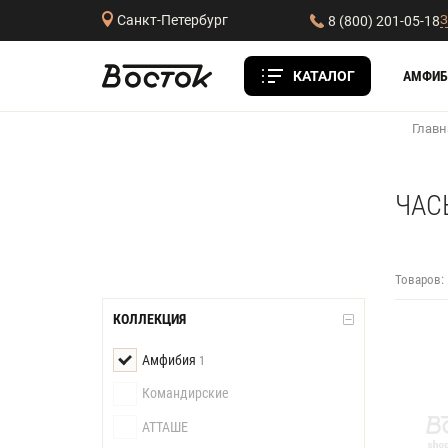
З
Санкт-Петербург
8 (800) 201-05-18
КАТАЛОГ
АМФИБ
Главн
ЧАС
Товаров:
КОЛЛЕКЦИЯ
Амфибия
1
Командирские
АТТАШЕ