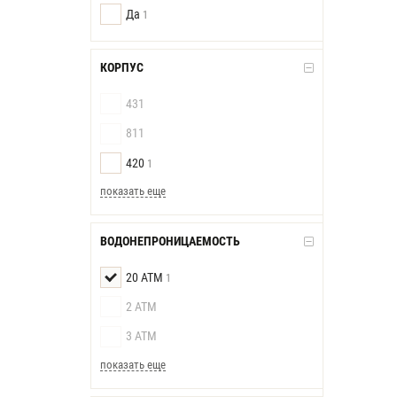
Да
1
КОРПУС
431
811
420
1
показать еще
ВОДОНЕПРОНИЦАЕМОСТЬ
20 АТМ
1
2 АТМ
3 АТМ
показать еще