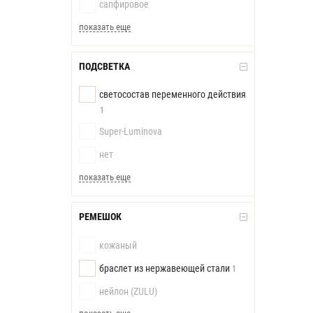
сапфировое
показать еще
ПОДСВЕТКА
светосостав переменного действия
1
Super-Luminova
нет
показать еще
РЕМЕШОК
кожаный
браслет из нержавеющей стали
1
нейлон (ZULU)