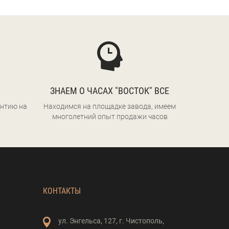
ЗНАЕМ О ЧАСАХ "ВОСТОК" ВСЕ
нтию на
Находимся на площадке завода, имеем
многолетний опыт продажи часов
КОНТАКТЫ
ул. Энгельса,
127,
г. Чистополь,