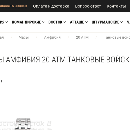
аказать звонок
Оплата и доставка
Вопрос-ответ
Контакты
ИЯ
КОМАНДИРСКИЕ
ВОСТОК
АТТАШЕ
ШТУРМАНСКИЕ
Ч
ая
/
Часы
/
Амфибия
/
20 АТМ
/
Танковые вой
Ы АМФИБИЯ 20 АТМ ТАНКОВЫЕ ВОЙСК
1