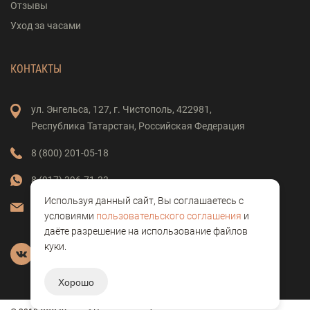
Отзывы
Уход за часами
КОНТАКТЫ
ул. Энгельса,
127,
г. Чистополь,
422981,
Республика Татарстан,
Российская Федерация
8 (800) 201-05-18
8 (917) 396-71-33
Используя данный сайт, Вы соглашаетесь с
vostok-clock@mail.ru
условиями
пользовательского соглашения
и
даёте разрешение на использование файлов
куки.
Хорошо