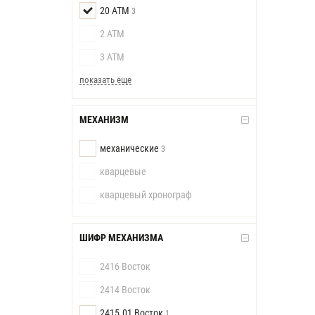
20 АТМ
3
2 АТМ
3 АТМ
показать еще
МЕХАНИЗМ
механические
3
кварцевые
кварцевый хронограф
ШИФР МЕХАНИЗМА
2416 Восток
2414 Восток
2415.01 Восток
1