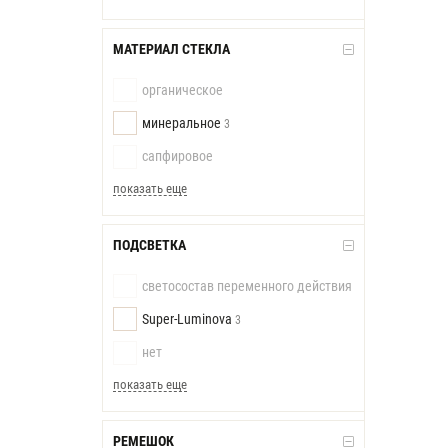
МАТЕРИАЛ СТЕКЛА
органическое
минеральное
3
сапфировое
показать еще
ПОДСВЕТКА
светосостав переменного действия
Super-Luminova
3
нет
показать еще
РЕМЕШОК