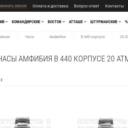
аказать звонок
Оплата и доставка
Вопрос-ответ
Контакты
ИЯ
КОМАНДИРСКИЕ
ВОСТОК
АТТАШЕ
ШТУРМАНСКИЕ
Ч
авная
/
Часы
/
Амфибия
/
В 440 корпусе
/
20 
ЧАСЫ АМФИБИЯ В 440 КОРПУСЕ 20 АТ
3