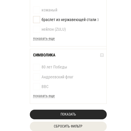
кожаный
браслет из нержавеющей стали
3
нейлон (ZULU)
показать еще
СИМВОЛИКА
80 лет Победы
Андреевский флаг
ВВС
показать еще
ПОКАЗАТЬ
СБРОСИТЬ ФИЛЬТР