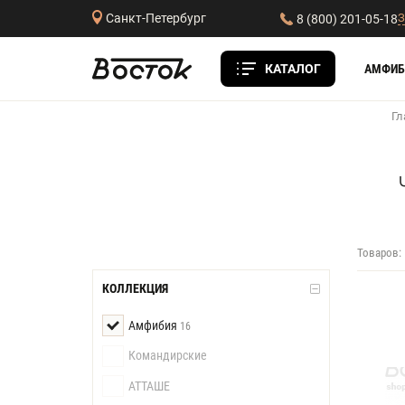
З
Санкт-Петербург
8 (800) 201-05-18
КАТАЛОГ
АМФИБ
Гл
Товаров:
КОЛЛЕКЦИЯ
Амфибия
16
Командирские
АТТАШЕ