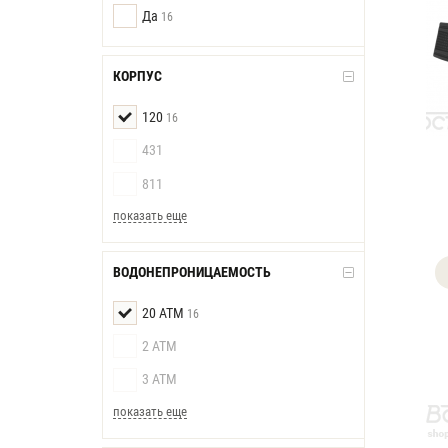
Да
16
КОРПУС
120
16
431
811
показать еще
ВОДОНЕПРОНИЦАЕМОСТЬ
20 АТМ
16
2 АТМ
3 АТМ
показать еще