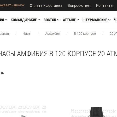
аказать звонок
Оплата и доставка
Вопрос-ответ
Контакты
ИЯ
КОМАНДИРСКИЕ
ВОСТОК
АТТАШЕ
ШТУРМАНСКИЕ
Ч
авная
/
Часы
/
Амфибия
/
В 120 корпусе
/
20 
ЧАСЫ АМФИБИЯ В 120 КОРПУСЕ 20 АТ
16