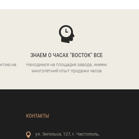
ЗНАЕМ О ЧАСАХ "ВОСТОК" ВСЕ
нтию на
Находимся на площадке завода, имеем
многолетний опыт продажи часов
КОНТАКТЫ
ул. Энгельса,
127,
г. Чистополь,